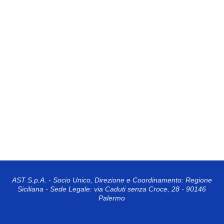
AST S.p.A. - Socio Unico, Direzione e Coordinamento: Regione
Siciliana - Sede Legale: via Caduti senza Croce, 28 - 90146
Palermo