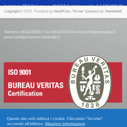
Iscrizione REA Palermo n. 184037 Capitale sociale € 2.500.000,00
interamente versato - C.F. e P.IVA 00110790821
Copyright © 2026
. Powered by
WordPress
. Theme: Spacious by
ThemeGrill
.
Telefono:0916208111 Fax:0916703974 email:info@astsicilia.it
email:ast@postacert.astsicilia.it
Questo sito web utilizza i cookie. Cliccando "Accetto"
accosenti all'utilizzo.
Maggiori informazioni