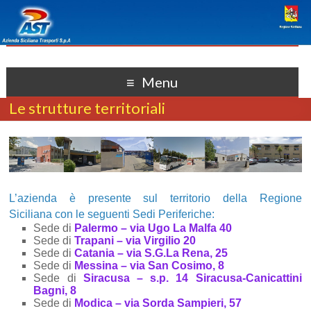
Menu
Le strutture territoriali
L’azienda è presente sul territorio della Regione
Siciliana con le seguenti Sedi Periferiche:
Sede di
Palermo – via Ugo La Malfa 40
Sede di
Trapani – via Virgilio 20
Sede di
Catania – via S.G.La Rena, 25
Sede di
Messina – via San Cosimo, 8
Sede di
Siracusa – s.p. 14 Siracusa-Canicattini
Bagni, 8
Sede di
Modica – via Sorda Sampieri, 57