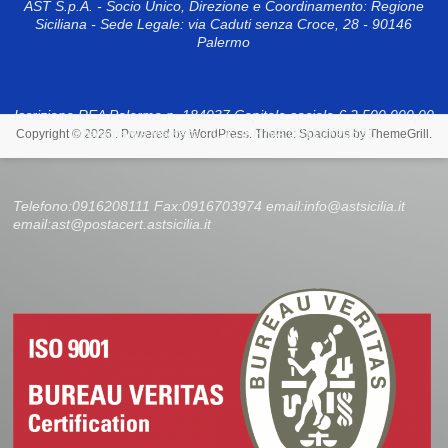
AST S.p.A. - Socio Unico, Direzione e Coordinamento: Regione
Siciliana - Sede Legale: via Caduti senza Croce, 28 - 90146
Palermo
Iscrizione REA Palermo n. 184037 Capitale sociale € 2.500.000,00
interamente versato - C.F. e P.IVA 00110790821
Copyright © 2026
. Powered by
WordPress
. Theme: Spacious by
ThemeGrill
.
Telefono:0916208111 Fax:0916703974 email:info@astsicilia.it
email:ast@postacert.astsicilia.it