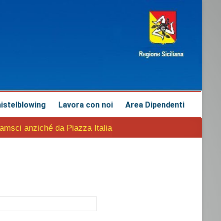
istelblowing
Lavora con noi
Area Dipendenti
ramsci anziché da Piazza Italia