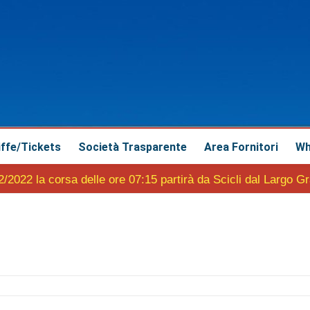
iffe/Tickets
Società Trasparente
Area Fornitori
Wh
2/2022 la corsa delle ore 07:15 partirà da Scicli dal Largo G