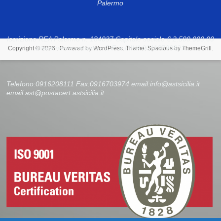
Palermo
Iscrizione REA Palermo n. 184037 Capitale sociale € 2.500.000,00
interamente versato - C.F. e P.IVA 00110790821
Copyright © 2026
. Powered by
WordPress
. Theme: Spacious by
ThemeGrill
.
Telefono:0916208111 Fax:0916703974 email:info@astsicilia.it
email:ast@postacert.astsicilia.it