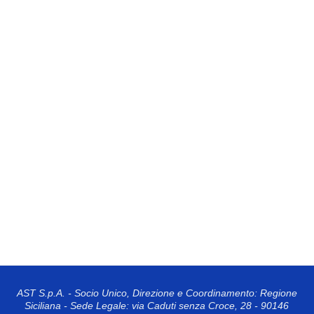
AST S.p.A. - Socio Unico, Direzione e Coordinamento: Regione
Siciliana - Sede Legale: via Caduti senza Croce, 28 - 90146