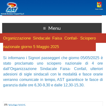
Menu
Organizzazione Sindacale Faisa Confail- Sciopero
nazionale giorno 5 Maggio 2025
Si informano i Signori passeggeri che giorno 05/05/2025 è
stato proclamato uno sciopero nazionale di 4 ore
dall’Organizzazione Sindacale Faisa- Confail, ulteriori
adesioni di sigle sindacali con le modalità e fasce orarie
verranno comunicate in tempo, AST garantisce le fasce di
garanzia dalle ore 6,30-9,30 e dalle 12,30-15,30.
30/04/2025