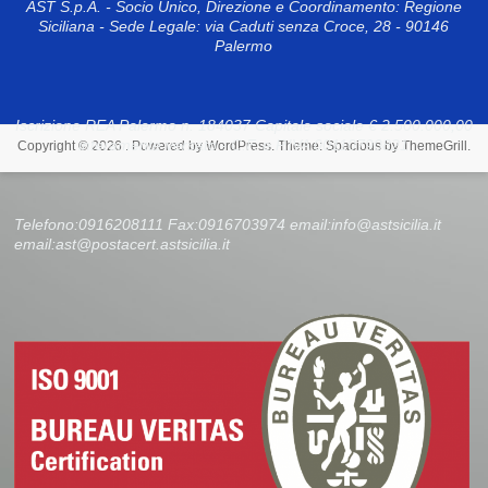
AST S.p.A. - Socio Unico, Direzione e Coordinamento: Regione
Siciliana - Sede Legale: via Caduti senza Croce, 28 - 90146
Palermo
Iscrizione REA Palermo n. 184037 Capitale sociale € 2.500.000,00
interamente versato - C.F. e P.IVA 00110790821
Copyright © 2026
. Powered by
WordPress
. Theme: Spacious by
ThemeGrill
.
Telefono:0916208111 Fax:0916703974 email:info@astsicilia.it
email:ast@postacert.astsicilia.it