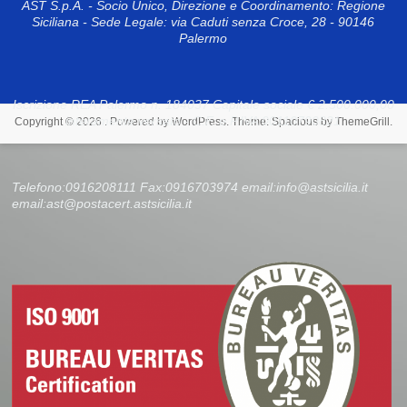
AST S.p.A. - Socio Unico, Direzione e Coordinamento: Regione
Siciliana - Sede Legale: via Caduti senza Croce, 28 - 90146
Palermo
Iscrizione REA Palermo n. 184037 Capitale sociale € 2.500.000,00
interamente versato - C.F. e P.IVA 00110790821
Copyright © 2026
. Powered by
WordPress
. Theme: Spacious by
ThemeGrill
.
Telefono:0916208111 Fax:0916703974 email:info@astsicilia.it
email:ast@postacert.astsicilia.it