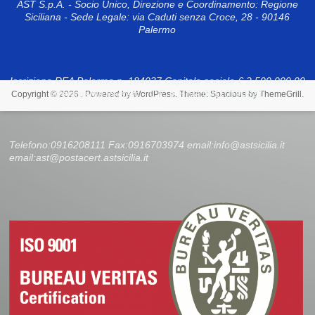
AST S.p.A. - Socio Unico, Direzione e Coordinamento: Regione
Siciliana - Sede Legale: via Caduti senza Croce, 28 - 90146
Palermo
Iscrizione REA Palermo n. 184037 Capitale sociale € 2.500.000,00
interamente versato - C.F. e P.IVA 00110790821
Copyright © 2026
. Powered by
WordPress
. Theme: Spacious by
ThemeGrill
.
Telefono:0916208111 Fax:0916703974 email:info@astsicilia.it
email:ast@postacert.astsicilia.it