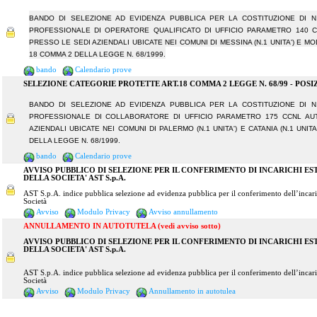
BANDO DI SELEZIONE AD EVIDENZA PUBBLICA PER LA COSTITUZIONE DI 
PROFESSIONALE DI OPERATORE QUALIFICATO DI UFFICIO PARAMETRO 140 C
PRESSO LE SEDI AZIENDALI UBICATE NEI COMUNI DI MESSINA (N.1 UNITA') E MODI
18 COMMA 2 DELLA LEGGE N. 68/1999.
bando
Calendario prove
SELEZIONE CATEGORIE PROTETTE ART.18 COMMA 2 LEGGE N. 68/99 - POSI
BANDO DI SELEZIONE AD EVIDENZA PUBBLICA PER LA COSTITUZIONE DI 
PROFESSIONALE DI COLLABORATORE DI UFFICIO PARAMETRO 175 CCNL AU
AZIENDALI UBICATE NEI COMUNI DI PALERMO (N.1 UNITA') E CATANIA (N.1 UNITA'
DELLA LEGGE N. 68/1999.
bando
Calendario prove
AVVISO PUBBLICO DI SELEZIONE PER IL CONFERIMENTO DI INCARICHI E
DELLA SOCIETA' AST S.p.A.
AST S.p.A. indice pubblica selezione ad evidenza pubblica per il conferimento dell’inca
Società
Avviso
Modulo Privacy
Avviso annullamento
ANNULLAMENTO IN AUTOTUTELA (vedi avviso sotto)
AVVISO PUBBLICO DI SELEZIONE PER IL CONFERIMENTO DI INCARICHI E
DELLA SOCIETA' AST S.p.A.
AST S.p.A. indice pubblica selezione ad evidenza pubblica per il conferimento dell’inca
Società
Avviso
Modulo Privacy
Annullamento in autotulea