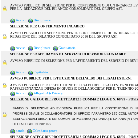
AVVISO PUBBLICO DI SELEZIONE PER IL CONFERIMENTO DI UN INCARICO E
PER LA REDAZIONE DEL BILANCIO CONSOLIDATO DEL GRUPPO AST.
Avviso
Disciplinare
SELEZIONE PER CONFERIMENTO INCARICO
AVVISO PUBBLICO DI SELEZIONE PER IL CONFERIMENTO DI UN INCARICO
REDAZIONE DEL BILANCIO CONSOLIDATO 2016 DEL GRUPPO AST.
Avviso
Disciplinare
Graduatoria
SELEZIONE PER AFFIDAMENTO SERVIZIO DI REVISIONE CONTABILE
AVVISO PUBBLICO DI SELEZIONE PER L'AFFIDAMENTO DEL SERVIZIO DI REVISIO
Avviso
Capitolato
AVVISO PUBBLICO PER L'ISTITUZIONE DELL'ALBO DEI LEGALI ESTERNI
A
VVISO PUBBLICO PER L'ISTITUZIONE DELL'ALBO DEI LEGALI ESTERNI FIN
RAPPRESENTANZA E DIFESA IN GIUDIZIO DELLA SOCIETA' PER IL TRIENNIO 20
Avviso
Allegato A)- Privacy
SELEZIONE CATEGORIE PROTETTE ART.18 COMMA 2 LEGGE N. 68/99 - POSI
BANDO DI SELEZIONE AD EVIDENZA PUBBLICA PER LA COSTITUZIONE DI 
PROFESSIONALE DI COLLABORATORE DI UFFICIO PARAMETRO 175 CCNL AUTOF
SEDI AZIENDALI UBICATE NEI COMUNI DI PALERMO (N.1 UNITA') E CATANIA (N.1 UNI
DELLA LEGGE N. 68/1999.
bando
Calendario prove
SELEZIONE CATEGORIE PROTETTE ART.18 COMMA 2 LEGGE N. 68/99 - POSI